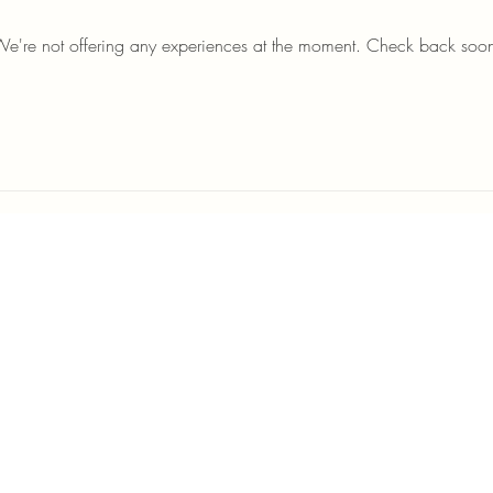
e're not offering any experiences at the moment. Check back soo
Dé
Piz
​Pât
Poi
 spécialités
Via